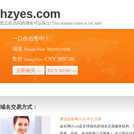
hzyes.com
您正在访问的域名可以转让!This domain name is for sale!
一口价出售中！
域名
hzyes.com
Domain Name:
售价
CNY 3897.00
Listing Price:
立即购买
BUY NOW
>>
>>
域名交易方式：
通过金名网(4.cn) 中介交易
金名网(4.cn)是全球领先的域名交易服务机
简单、安全、专业的第三方服务！ 为了保证交