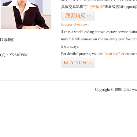
具体交易流程可
“点击这里”
查看或咨询support@
我要购买
>>
Process Overview:
4.cn is a world leading domain escrow service plat
million RMB transaction volume every year. We promi
联系我们
5 workdays.
For detailed process, you can
“visit here”
or contact
QQ：2726103981
BUY NOW
>>
Copyright © 1998 -2025 ww